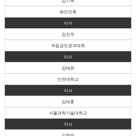
김기옥
해안건축
이사
김진우
국립금오공과대학
이사
김태완
인천대학교
이사
김태훈
서울과학기술대학교
이사
김한덕