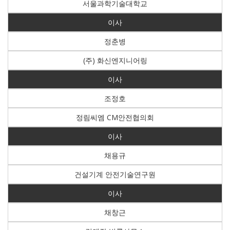
서울과학기술대학교
이사
정춘병
(주) 화신엔지니어링
이사
조정호
정림씨엠 CM안전협의회
이사
채용규
건설기계 안전기술연구원
이사
채창근