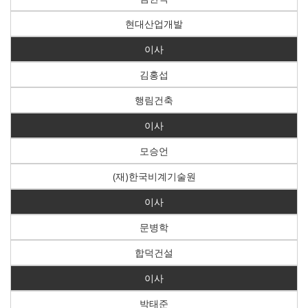
현대산업개발
이사
김홍섭
행림건축
이사
모승언
(재)한국비계기술원
이사
문병학
합덕건설
이사
박태준