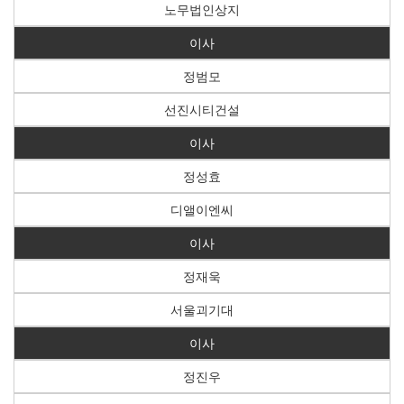
노무법인상지
이사
정범모
선진시티건설
이사
정성효
디앨이엔씨
이사
정재욱
서울괴기대
이사
정진우