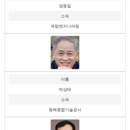
양동일
소속
유탑엔지니어링
이름
박상태
소속
동해종합기술공사