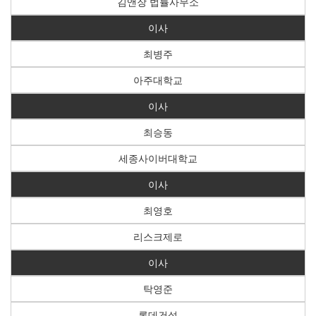
김앤장 법률사무소
이사
최병주
아주대학교
이사
최승동
세종사이버대학교
이사
최영호
리스크제로
이사
탁영준
롯데건설