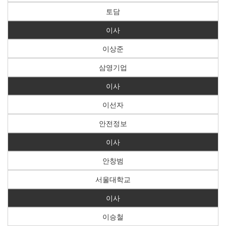
토담
이사
이상준
삼영기업
이사
이선자
안전정보
이사
안창범
서울대학교
이사
이승철