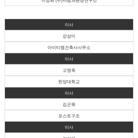
이정화 (주)사람과환경연구소
이사
강성미
아이티엠건축사사무소
이사
고영욱
한양대학교
이사
김곤묵
포스트구조
이사