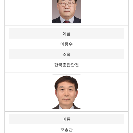
이름
이용수
소속
한국종합안전
이름
호종관