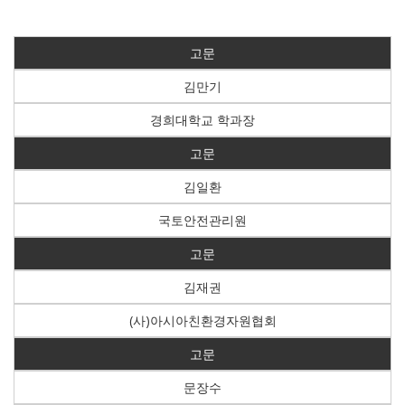
고문
김만기
경희대학교 학과장
고문
김일환
국토안전관리원
고문
김재권
(사)아시아친환경자원협회
고문
문장수