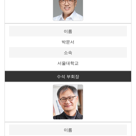
이름
박문서
소속
서울대학교
수석 부회장
이름