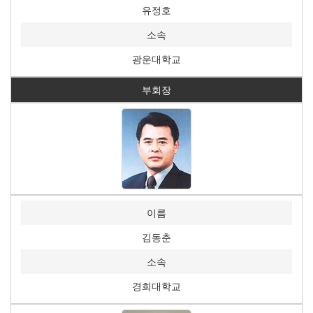
유정호
소속
광운대학교
부회장
이름
김동춘
소속
경희대학교