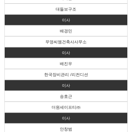
대들보구조
이사
배경민
무영씨엠건축사사무소
이사
배진우
한국장비관리 /리컨디션
이사
송효근
더원세이프티㈜
이사
안창범