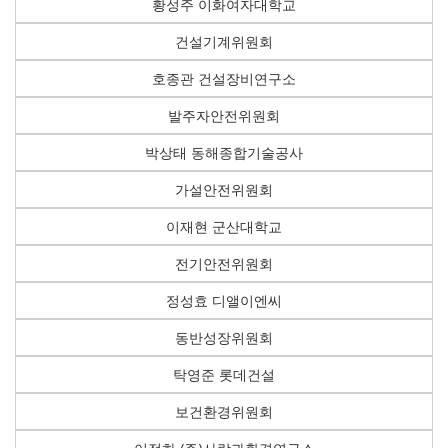
황성주 이화여자대학교
건설기계위원회
호종관 건설장비연구소
발주자안전위원회
박상태 동해종합기술공사
가설안전위원회
이재현 군산대학교
전기안전위원회
정성효 디앨이엔씨
동반성장위원회
탁영준 롯데건설
보건환경위원회