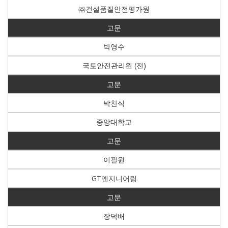
㈜건설품질안전평가원
고문
박영수
국토안전관리원 (전)
고문
박찬식
중앙대학교
고문
이필원
GT엔지니어링
고문
장덕배